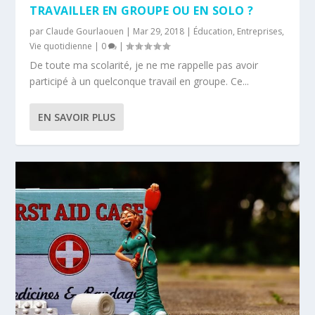
TRAVAILLER EN GROUPE OU EN SOLO ?
par
Claude Gourlaouen
|
Mar 29, 2018
|
Éducation
,
Entreprises
,
Vie quotidienne
|
0
|
De toute ma scolarité, je ne me rappelle pas avoir
participé à un quelconque travail en groupe. Ce...
EN SAVOIR PLUS