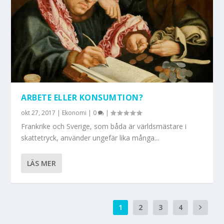
ARBETE ELLER KONSUMTION?
okt 27, 2017
|
Ekonomi
|
0
|
Frankrike och Sverige, som båda är världsmästare i
skattetryck, använder ungefär lika många...
LÄS MER
1
2
3
4