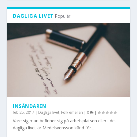
DAGLIGA LIVET
Populär
GRUPPARBETE ELLER JOBBA INDIVIDUELLT?
BOSTAD OCH SKATT: FÖRR ELLER EFTER?
INSÄNDAREN
feb 25, 2017
|
Dagliga livet
,
Folk emellan
|
0
|
Vare sig man befinner sig på arbetsplatsen eller i det
dagliga livet är Medelsvensson känd för...